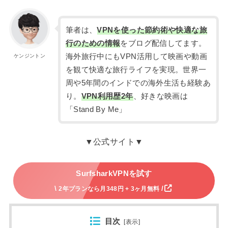
筆者は、
VPNを使った節約術や快適な旅
行のための情報
をブログ配信してます。
海外旅行中にもVPN活用して映画や動画
ケンジントン
を観て快適な旅行ライフを実現。世界一
周や5年間のインドでの海外生活も経験あ
り。
VPN利用歴2年
、好きな映画は
「Stand By Me」
▼公式サイト▼
SurfsharkVPNを試す
\
/
2年プランなら月348円 + 3ヶ月無料
目次
[
表示
]