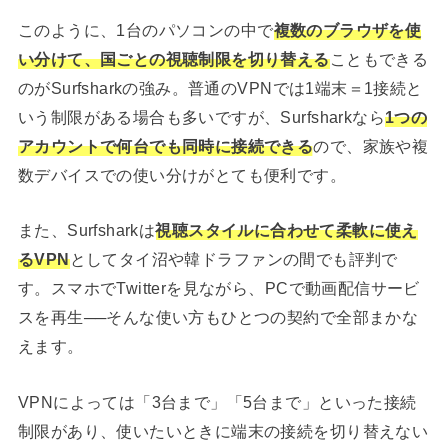
このように、1台のパソコンの中で
複数のブラウザを使
い分けて、国ごとの視聴制限を切り替える
こともできる
のがSurfsharkの強み。普通のVPNでは1端末＝1接続と
いう制限がある場合も多いですが、Surfsharkなら
1つの
アカウントで何台でも同時に接続できる
ので、家族や複
数デバイスでの使い分けがとても便利です。
また、Surfsharkは
視聴スタイルに合わせて柔軟に使え
るVPN
としてタイ沼や韓ドラファンの間でも評判で
す。スマホでTwitterを見ながら、PCで動画配信サービ
スを再生──そんな使い方もひとつの契約で全部まかな
えます。
VPNによっては「3台まで」「5台まで」といった接続
制限があり、使いたいときに端末の接続を切り替えない