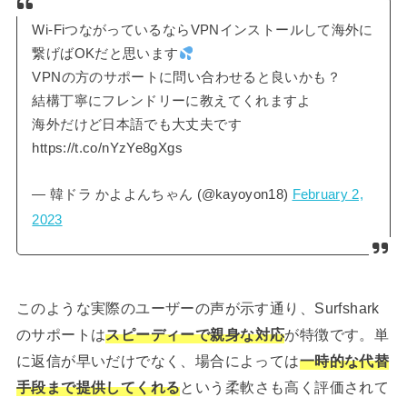
Wi-FiつながっているならVPNインストールして海外に
繋げばOKだと思います
VPNの方のサポートに問い合わせると良いかも？
結構丁寧にフレンドリーに教えてくれますよ
海外だけど日本語でも大丈夫です
https://t.co/nYzYe8gXgs
— 韓ドラ かよよんちゃん (@kayoyon18)
February 2,
2023
このような実際のユーザーの声が示す通り、Surfshark
のサポートは
スピーディーで親身な対応
が特徴です。単
に返信が早いだけでなく、場合によっては
一時的な代替
手段まで提供してくれる
という柔軟さも高く評価されて