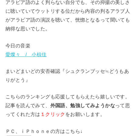
アラビア語のよく判らない自分でも、その抑揚の美しさ
に聴いていてウットリする位だから内容の判るアラブ人
がアラビア語の演説を聴いて、恍惚となるって聞いても
納得な思いでした。
今日の音楽
愛燦々 / 小椋佳
まいどまいどの安否確認『シュクランブッセ≒どうもあ
りがとう』
こちらのランキングも応援してもらえたら嬉しいです。
記事を読んでみて、
って思
外国語、勉強してみようかな
ってくれた方は
をお願いします。
１クリック
ＰＣ、ｉＰｈｏｎｅの方はこちら↓