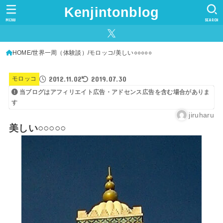
Kenjintonblog
MENU
SEARCH
HOME
世界一周（体験談）
モロッコ
美しい○○○○○
2012.11.02
2019.07.30
モロッコ
当ブログはアフィリエイト広告・アドセンス広告を含む場合がありま
す
jiruharu
美しい○○○○○