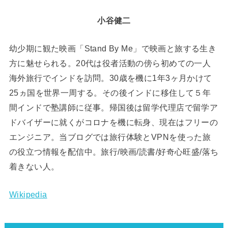
小谷健二
幼少期に観た映画「Stand By Me」で映画と旅する生き
方に魅せられる。20代は役者活動の傍ら初めての一人
海外旅行でインドを訪問。30歳を機に1年3ヶ月かけて
25ヵ国を世界一周する。その後インドに移住して５年
間インドで塾講師に従事。帰国後は留学代理店で留学ア
ドバイザーに就くがコロナを機に転身、現在はフリーの
エンジニア。当ブログでは旅行体験とVPNを使った旅
の役立つ情報を配信中。旅行/映画/読書/好奇心旺盛/落ち
着きない人。
Wikipedia