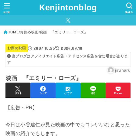
Kenjintonblog
MENU
SEARCH
HOME
お薦め映画
映画 『エミリー・ローズ』
2007.10.25
2024.09.18
お薦め映画
当ブログはアフィリエイト広告・アドセンス広告を含む場合がありま
す
jiruharu
映画 『エミリー・ローズ』
ポスト
シェア
はてブ
送る
Pocket
【広告・PR】
今日は小谷建仁が見た映画の中でもコレいいなと思った
映画の紹介でもします。