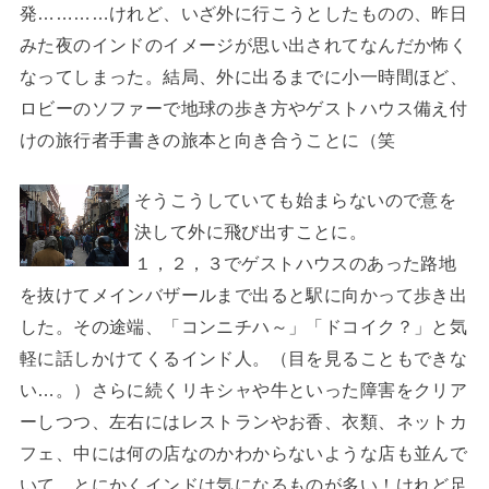
発…………けれど、いざ外に行こうとしたものの、昨日
みた夜のインドのイメージが思い出されてなんだか怖く
なってしまった。結局、外に出るまでに小一時間ほど、
ロビーのソファーで地球の歩き方やゲストハウス備え付
けの旅行者手書きの旅本と向き合うことに（笑
そうこうしていても始まらないので意を
決して外に飛び出すことに。
１，２，３でゲストハウスのあった路地
を抜けてメインバザールまで出ると駅に向かって歩き出
した。その途端、「コンニチハ～」「ドコイク？」と気
軽に話しかけてくるインド人。（目を見ることもできな
い…。）さらに続くリキシャや牛といった障害をクリア
ーしつつ、左右にはレストランやお香、衣類、ネットカ
フェ、中には何の店なのかわからないような店も並んで
いて、とにかくインドは気になるものが多い！けれど足