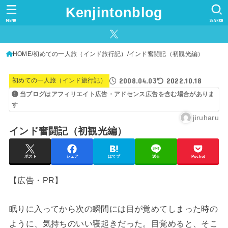
Kenjintonblog
MENU
SEARCH
HOME
初めての一人旅（インド旅行記）
インド奮闘記（初観光編）
2008.04.03
2022.10.18
初めての一人旅（インド旅行記）
当ブログはアフィリエイト広告・アドセンス広告を含む場合がありま
す
jiruharu
インド奮闘記（初観光編）
ポスト
シェア
はてブ
送る
Pocket
【広告・PR】
眠りに入ってから次の瞬間には目が覚めてしまった時の
ように、気持ちのいい寝起きだった。目覚めると、そこ