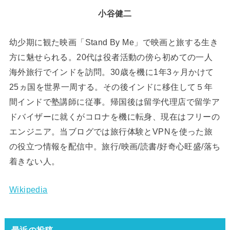
小谷健二
幼少期に観た映画「Stand By Me」で映画と旅する生き
方に魅せられる。20代は役者活動の傍ら初めての一人
海外旅行でインドを訪問。30歳を機に1年3ヶ月かけて
25ヵ国を世界一周する。その後インドに移住して５年
間インドで塾講師に従事。帰国後は留学代理店で留学ア
ドバイザーに就くがコロナを機に転身、現在はフリーの
エンジニア。当ブログでは旅行体験とVPNを使った旅
の役立つ情報を配信中。旅行/映画/読書/好奇心旺盛/落ち
着きない人。
Wikipedia
最近の投稿