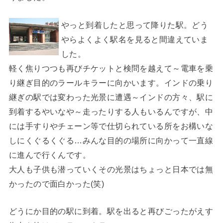
やっと到着したと思って降りた駅。どう
やらよくよく駅名を見ると間違えていま
した。
軽く焦りつつも再びチケットと検問を越えて～電車を乗
り継ぎ目的のラールキラーに向かいます。インドの乗り
継ぎの駅では変わった光景に遭遇～インドの方々、駅に
到着するやいなや～走ったりする人もいるんですが、中
には手すりやチェーン等で仕切られている所をお構いな
しにくぐるくぐる…みんな目的の場所に向かって一直線
に進んで行くんです。
大人も子供も潜っていくその光景はちょっと日本では無
かったので面白かった(笑)
どうにか目的の駅に到着。駅を出ると再びごったがえす