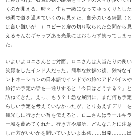
くのが見える。時々、牛も一緒になってゆっくりとした
歩調で道を過ぎていくのも見えた。自分のいる綺麗（と
は言い難いが…）ロビーと扉の切り取られた空間から見
えるそんなギャップある光景にはおもわず笑ってしまっ
た。
いよいよロニさんとご対面。ロニさんは人当たりの良い
笑顔をしたインド人だった。簡単な挨拶の後、独特なイ
ントネーションの日本語でインドでの旅のアドバイスや
旅行の予定の話を一通りすると「今日はどうする？」と
訪ねてきた。えっ、もう？！急な展開に、まだ何も予定
らしい予定を考えていなかったが、とりあえずデリーを
観光しに行きたい旨を伝えると、ロニさんはラールキラ
ー城を薦めてくれた。行き方や場所、どんなことに注意
した方がいいかを聞いていよいよ出発……出発………出