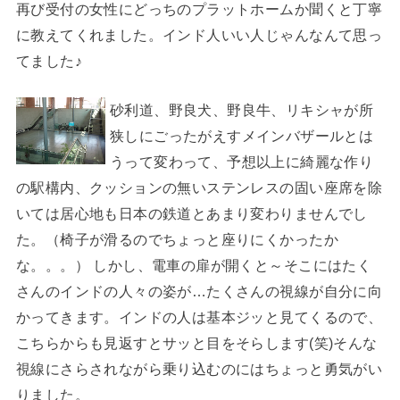
再び受付の女性にどっちのプラットホームか聞くと丁寧
に教えてくれました。インド人いい人じゃんなんて思っ
てました♪
砂利道、野良犬、野良牛、リキシャが所
狭しにごったがえすメインバザールとは
うって変わって、予想以上に綺麗な作り
の駅構内、クッションの無いステンレスの固い座席を除
いては居心地も日本の鉄道とあまり変わりませんでし
た。（椅子が滑るのでちょっと座りにくかったか
な。。。） しかし、電車の扉が開くと～そこにはたく
さんのインドの人々の姿が…たくさんの視線が自分に向
かってきます。インドの人は基本ジッと見てくるので、
こちらからも見返すとサッと目をそらします(笑)そんな
視線にさらされながら乗り込むのにはちょっと勇気がい
りました。