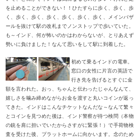
を止めることができない！！ひたすらに歩く、歩く、歩
く、歩く、歩く、歩く、歩く、歩く、歩く、メインバザ
ールを抜けて駅の改札までノンストップで歩いていた。
も～インド、何が怖いのかはわからないが、とりあえず
勢いに負けました！なんて思いをして駅に到着した。
初めて乗るインドの電車。
窓口の女性に片言の英語で
行き先を告げるとすぐに金
額を言われた。おっ、ちゃんと伝わったじゃんなんて、
嬉しさを噛み締めながらお金を渡すと丸いコインが返っ
てきた。インドはこんなチケットなんだな～なんて繁々
とコインを見つめた後は、インド警察が待つ検問（本物
の銃を肩に担いでいたからさすがに緊張！）で手荷物検
査を受けた後、プラットホームに向かいます。念のため