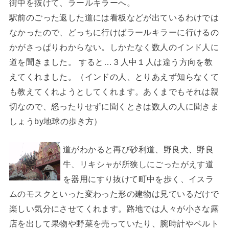
街中を抜けて、ラールキラーへ。
駅前のごった返した道には看板などが出ているわけでは
なかったので、どっちに行けばラールキラーに行けるの
かがさっぱりわからない。しかたなく数人のインド人に
道を聞きました。 すると…３人中１人は違う方向を教
えてくれました。（インドの人、とりあえず知らなくて
も教えてくれようとしてくれます。あくまでもそれは親
切なので、怒ったりせずに聞くときは数人の人に聞きま
しょうby地球の歩き方）
道がわかると再び砂利道、野良犬、野良
牛、リキシャが所狭しにごったがえす道
を器用にすり抜けて町中を歩く、イスラ
ムのモスクといった変わった形の建物は見ているだけで
楽しい気分にさせてくれます。路地では人々が小さな露
店を出して果物や野菜を売っていたり、腕時計やベルト