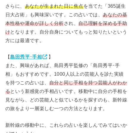
さらに、
あなたが生まれた日に焦点
を当てた「365誕生
日大占術」も興味深いです。この占いでは、
あなたの基
本性格や運命が詳しく分析
され、
自己理解を深める手助
け
となります。自分自身についてもっと知りたいという
方には最適です。
【
島田秀平･手相
】
また、興味があれば、島田秀平監修の「島田秀平･手
相」もおすすめです。1000人以上の芸能人を診た実績
を持つこの占いは、
自分と同じ手相を持つ芸能人がわか
る
という新感覚の手相占いです。移動中に自分の手相を
見ながら、どの芸能人と似ているかを探すのも、新幹線
の旅をより一層楽しむ一つの方法となります。
新幹線の移動中に、これらの占いを楽しんでみてはいか