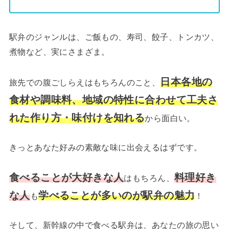
駅弁のジャンルは、ご飯もの、寿司、餃子、トンカツ、
煮物など、実にさまざま。
日本各地の
旅先での腹ごしらえはもちろんのこと、
食材や
調味料
、
地域
の
特性に
合わせて
工夫さ
れた作り方・味付けを知れる
から面白い。
きっとあなた好みの素敵な味に出会えるはずです。
食べることが大好きな人
料理好き
はもちろん、
な人
学べることが多いのが駅弁の魅力
も
！
そして、新幹線の中で食べる駅弁は、あなたの旅の思い