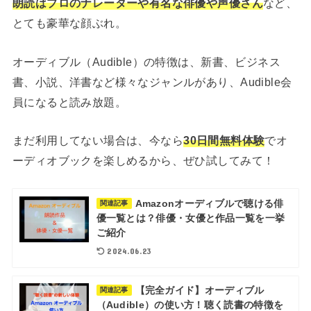
朗読はプロのナレーターや有名な俳優や声優さん
など、
とても豪華な顔ぶれ。
オーディブル（Audible）の特徴は、新書、ビジネス
書、小説、洋書など様々なジャンルがあり、Audible会
員になると読み放題。
まだ利用してない場合は、今なら
30日間無料体験
でオ
ーディオブックを楽しめるから、ぜひ試してみて！
Amazonオーディブルで聴ける俳
関連記事
優一覧とは？俳優・女優と作品一覧を一挙
ご紹介
2024.06.23
【完全ガイド】オーディブル
関連記事
（Audible）の使い方！聴く読書の特徴を