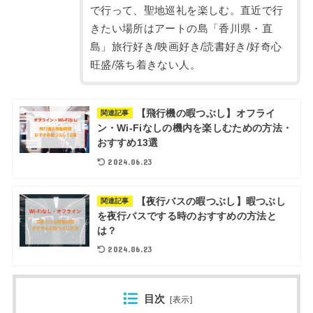
で行って、聖地巡礼を楽しむ。直近で行
きたい場所はアートの島「香川県・直
島」旅行好き/映画好き/読書好き/好奇心
旺盛/落ち着きない人。
【飛行機の暇つぶし】オフライ
関連記事
ン・Wi-Fiなしの機内を楽しむための方法・
おすすめ13選
2024.06.23
【夜行バスの暇つぶし】暇つぶし
関連記事
を夜行バスでする時のおすすめの方法と
は？
2024.06.23
目次
[
表示
]